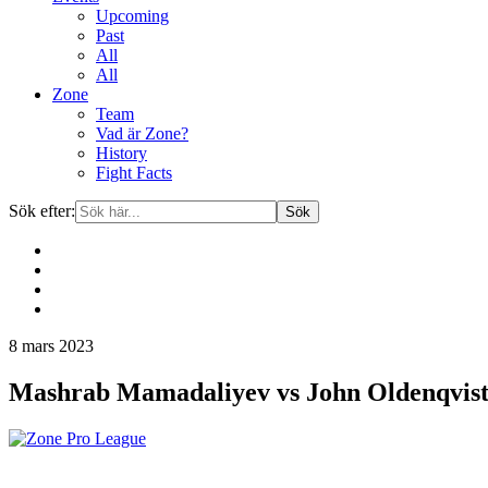
Upcoming
Past
All
All
Zone
Team
Vad är Zone?
History
Fight Facts
Sök efter:
Gå
8 mars 2023
vidare
till
Mashrab Mamadaliyev vs John Oldenqvis
innehåll