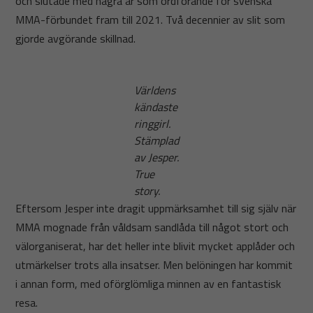
och slutade med några år som ordförande för svenska
MMA-förbundet fram till 2021. Två decennier av slit som
gjorde avgörande skillnad.
Världens
kändaste
ringgirl.
Stämplad
av Jesper.
True
story.
Eftersom Jesper inte dragit uppmärksamhet till sig själv när
MMA mognade från våldsam sandlåda till något stort och
välorganiserat, har det heller inte blivit mycket applåder och
utmärkelser trots alla insatser. Men belöningen har kommit
i annan form, med oförglömliga minnen av en fantastisk
resa.