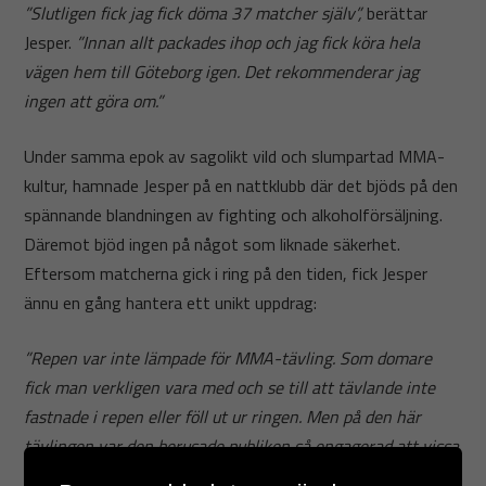
”Slutligen fick jag fick döma 37 matcher själv”,
berättar
Jesper.
”Innan allt packades ihop och jag fick köra hela
vägen hem till Göteborg igen. Det rekommenderar jag
ingen att göra om.”
Under samma epok av sagolikt vild och slumpartad MMA-
kultur, hamnade Jesper på en nattklubb där det bjöds på den
spännande blandningen av fighting och alkoholförsäljning.
Däremot bjöd ingen på något som liknade säkerhet.
Eftersom matcherna gick i ring på den tiden, fick Jesper
ännu en gång hantera ett unikt uppdrag:
”Repen var inte lämpade för MMA-tävling. Som domare
fick man verkligen vara med och se till att tävlande inte
fastnade i repen eller föll ut ur ringen. Men på den här
tävlingen var den berusade publiken så engagerad att vissa
dessutom ville ta sig in. Att som domare hålla tävlande