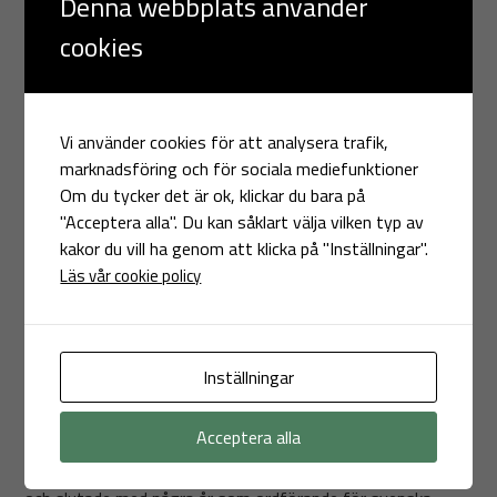
Denna webbplats använder
inne i ringen, och fulla åskådare ute, var en speciell
cookies
situation…”
Jesper
Vi använder cookies för att analysera trafik,
har
marknadsföring och för sociala mediefunktioner
varit
Om du tycker det är ok, klickar du bara på
aktiv
"Acceptera alla". Du kan såklart välja vilken typ av
på
kakor du vill ha genom att klicka på "Inställningar".
mattan
Läs vår cookie policy
också.
Sakta men säkert skapades ändå prydlig ordning och reda i
den svenska MMA-kulturen. Inte minst eftersom Jesper
Inställningar
fick ansvaret att skapa regler och rutiner. Arbetet med
organisation inleddes 2001 när Jesper tillsammans med
Acceptera alla
August Wallén startade svenska Shootfightingförbundet
(shootfighting övergick senare till vad vi idag kallar B-klass)