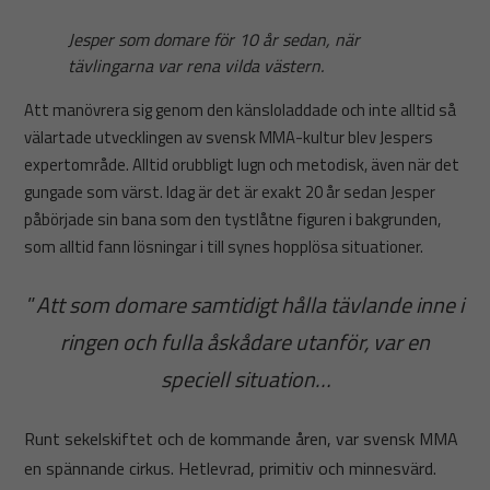
Jesper som domare för 10 år sedan, när
tävlingarna var rena vilda västern.
Att manövrera sig genom den känsloladdade och inte alltid så
välartade utvecklingen av svensk MMA-kultur blev Jespers
expertområde. Alltid orubbligt lugn och metodisk, även när det
gungade som värst. Idag är det är exakt 20 år sedan Jesper
påbörjade sin bana som den tystlåtne figuren i bakgrunden,
som alltid fann lösningar i till synes hopplösa situationer.
”
Att som domare samtidigt hålla tävlande inne i
ringen och fulla åskådare utanför, var en
speciell situation…
Runt sekelskiftet och de kommande åren, var svensk MMA
en spännande cirkus. Hetlevrad, primitiv och minnesvärd.