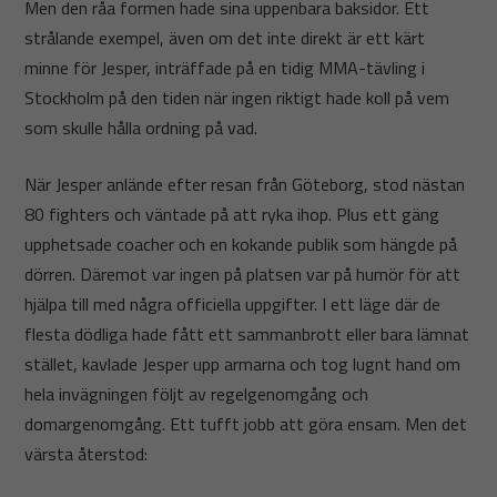
Men den råa formen hade sina uppenbara baksidor. Ett
strålande exempel, även om det inte direkt är ett kärt
minne för Jesper, inträffade på en tidig MMA-tävling i
Stockholm på den tiden när ingen riktigt hade koll på vem
som skulle hålla ordning på vad.
När Jesper anlände efter resan från Göteborg, stod nästan
80 fighters och väntade på att ryka ihop. Plus ett gäng
upphetsade coacher och en kokande publik som hängde på
dörren. Däremot var ingen på platsen var på humör för att
hjälpa till med några officiella uppgifter. I ett läge där de
flesta dödliga hade fått ett sammanbrott eller bara lämnat
stället, kavlade Jesper upp armarna och tog lugnt hand om
hela invägningen följt av regelgenomgång och
domargenomgång. Ett tufft jobb att göra ensam. Men det
värsta återstod: