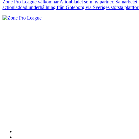
Zone Pro League välkomnar Aftonbladet som ny partner. Samarbetet i
actionladdad underhållning från Göteborg via Sveriges största plattfor