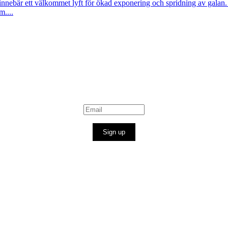
nnebär ett välkommet lyft för ökad exponering och spridning av galan
m....
Sign up