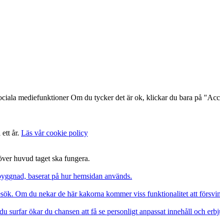
ociala mediefunktioner Om du tycker det är ok, klickar du bara på "Acce
 ett år.
Läs vår cookie policy
 över huvud taget ska fungera.
pbyggnad, baserat på hur hemsidan används.
besök. Om du nekar de här kakorna kommer viss funktionalitet att försv
du surfar ökar du chansen att få se personligt anpassat innehåll och erb