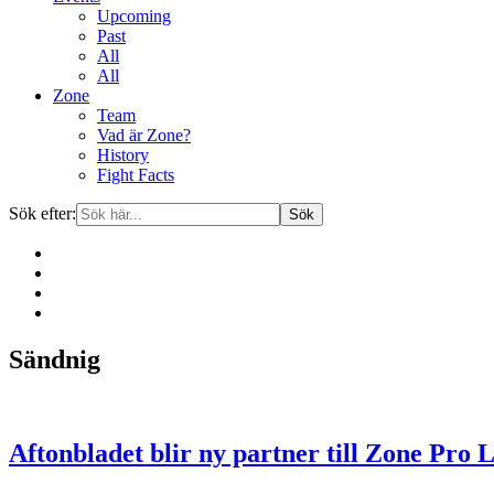
Upcoming
Past
All
All
Zone
Team
Vad är Zone?
History
Fight Facts
Sök efter:
Gå
Sändnig
vidare
till
innehåll
Aftonbladet blir ny partner till Zone Pro 