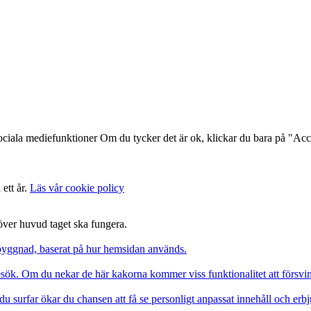
ociala mediefunktioner Om du tycker det är ok, klickar du bara på "Acce
 ett år.
Läs vår cookie policy
 över huvud taget ska fungera.
pbyggnad, baserat på hur hemsidan används.
besök. Om du nekar de här kakorna kommer viss funktionalitet att försv
du surfar ökar du chansen att få se personligt anpassat innehåll och erb