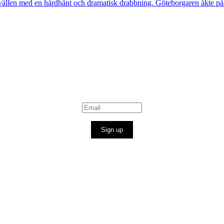
ällen med en hårdhänt och dramatisk drabbning. Göteborgaren åkte på n
Sign up