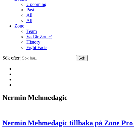
Upcoming
Past
All
All
Zone
Team
Vad är Zone?
History
Fight Facts
Sök efter:
Gå
Nermin Mehmedagic
vidare
till
innehåll
Nermin Mehmedagic tillbaka på Zone Pro