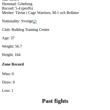
Hemstad: Göteborg
Record: 5-4 (proffs)
Meriter: Tävlat i Cage Warriors, M-1 och Bellator
Nationality:
Sverige
Club:
Bulldog Training Center
Age:
37
Weight:
56.7
Height:
164
Zone Record
Wins:
0
Draw:
0
Loss:
1
Past fights