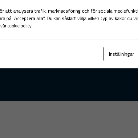
SIGN UP
ör att analysera trafik, marknadsföring och för sociala mediefunk
bara på "Acceptera alla". Du kan såklart välja vilken typ av kakor du vi
vår cookie policy
INFO@ZONEPROLEAGUE.COM
Inställningar