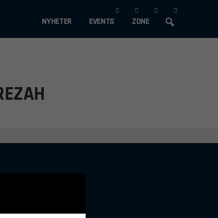
Gå
NYHETER
EVENTS
ZONE
vidare
till
innehåll
REZAH