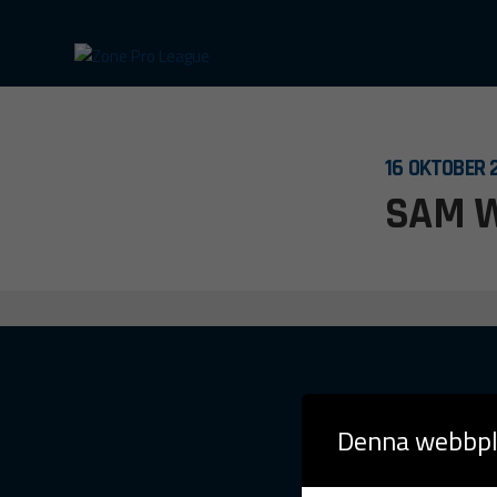
Gå
vidare
till
16 OKTOBER 
innehåll
SAM W
Denna webbpl