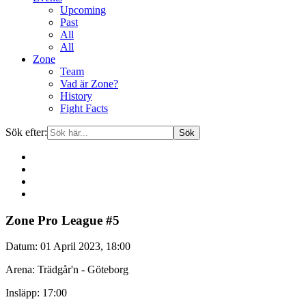
Upcoming
Past
All
All
Zone
Team
Vad är Zone?
History
Fight Facts
Sök efter:
Gå
Zone Pro League #5
vidare
till
Datum:
01 April 2023, 18:00
innehåll
Arena:
Trädgår'n - Göteborg
Insläpp:
17:00