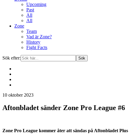
Upcoming
Past
All
All
Zone
Team
Vad är Zone?
History
Fight Facts
Sök efter:
Gå
10 oktober 2023
vidare
till
Aftonbladet sänder Zone Pro League #6
innehåll
Zone Pro League kommer åter att sändas på Aftonbladet Plus