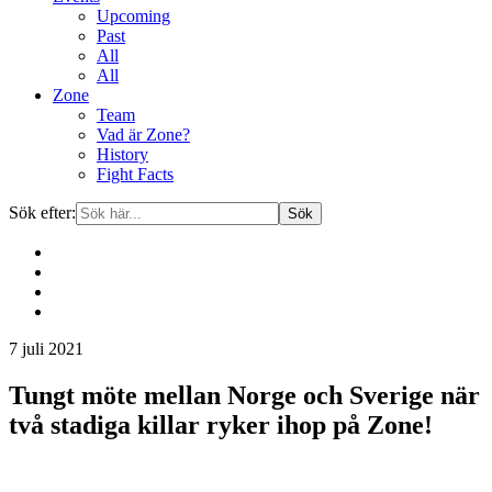
Upcoming
Past
All
All
Zone
Team
Vad är Zone?
History
Fight Facts
Sök efter:
Gå
7 juli 2021
vidare
till
Tungt möte mellan Norge och Sverige när
innehåll
två stadiga killar ryker ihop på Zone!