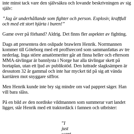
inte minst tack vare den självsäkra och lovande beskrivningen av sig
själv:
”Jag är underhållande som fighter och person. Explosiv, kraftfull
och med ett stort hjärta i buren!”
Game over på förhand? Aldrig. Det finns fler aspekter av fighting.
Dags att presentera den oslipade brawlern Henrik. Norrmannen
kommer till Göteborg med ett proffsrecord som sammanfattas av tre
nederlag. Inga större amatörmeriter går att finna heller och eftersom
MMA-tävlingar är bannlysta i Norge har alla tävlingar skett på
bortaplan, utan ett ljud av publikstöd. Den luttrade slagksämpen är
dessutom 32 år gammal och inte har mycket tid på sig att vända
karriären mot snyggare siffror.
Men Henrik kunde inte bry sig mindre om vad pappret säger. Han
vill bara slåss.
På en bild av den nordiske vildmannen som summerar vart landet
ligger, står Henrik med ett traktordäck i famnen och utbrister:
”
I
just
want