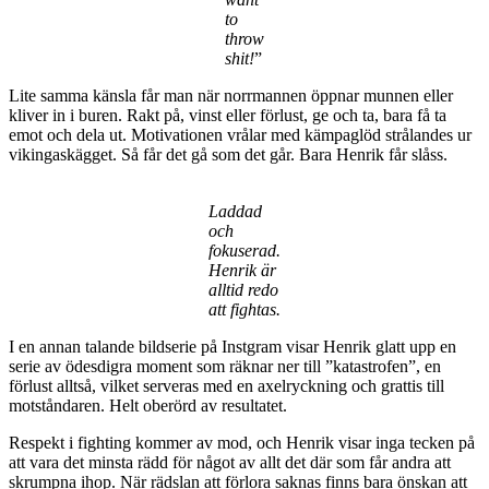
to
throw
shit!
”
Lite samma känsla får man när norrmannen öppnar munnen eller
kliver in i buren. Rakt på, vinst eller förlust, ge och ta, bara få ta
emot och dela ut. Motivationen vrålar med kämpaglöd strålandes ur
vikingaskägget. Så får det gå som det går. Bara Henrik får slåss.
Laddad
och
fokuserad.
Henrik är
alltid redo
att fightas.
I en annan talande bildserie på Instgram visar Henrik glatt upp en
serie av ödesdigra moment som räknar ner till ”katastrofen”, en
förlust alltså, vilket serveras med en axelryckning och grattis till
motståndaren. Helt oberörd av resultatet.
Respekt i fighting kommer av mod, och Henrik visar inga tecken på
att vara det minsta rädd för något av allt det där som får andra att
skrumpna ihop. När rädslan att förlora saknas finns bara önskan att