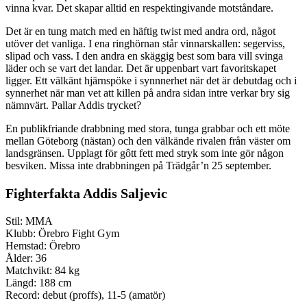
vinna kvar. Det skapar alltid en respektingivande motståndare.
Det är en tung match med en häftig twist med andra ord, något
utöver det vanliga. I ena ringhörnan står vinnarskallen: segerviss,
slipad och vass. I den andra en skäggig best som bara vill svinga
läder och se vart det landar. Det är uppenbart vart favoritskapet
ligger. Ett välkänt hjärnspöke i synnnerhet när det är debutdag och i
synnerhet när man vet att killen på andra sidan intre verkar bry sig
nämnvärt. Pallar Addis trycket?
En publikfriande drabbning med stora, tunga grabbar och ett möte
mellan Göteborg (nästan) och den välkände rivalen från väster om
landsgränsen. Upplagt för gôtt fett med stryk som inte gör någon
besviken. Missa inte drabbningen på Trädgår’n 25 september.
Fighterfakta Addis Saljevic
Stil: MMA
Klubb: Örebro Fight Gym
Hemstad: Örebro
Ålder: 36
Matchvikt: 84 kg
Längd: 188 cm
Record: debut (proffs), 11-5 (amatör)