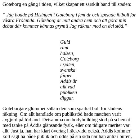
Göteborg en gång i tiden, vilket skapar ett särskilt band till staden:
” Jag bodde på Hisingen i Göteborg i fem år och spelade fotboll för
västra Frölunda. Göteborg är mitt andra hem och att göra min
debut där kommer kännas grymt! Jag räknar med en del stöd.”
Guld
runt
halsen,
Göteborg
i själen,
svenska
färger.
Addis är
allt vad
publiken
diggar.
Göteborgare glömmer sällan den som sparkat boll för stadens
räkning. Om allt handlade om publikstöd hade matchen varit
avgjord på förhand. Detsamma om bodybuilding stod på schemat
med tanke på Addis glänsande fysik, eller om tidigare meriter var
allt. Just ja, han har klart övertag i räckvidd också. Addis kommer
kort sagt ha både publik och odds på sin sida när han äntrar buren,