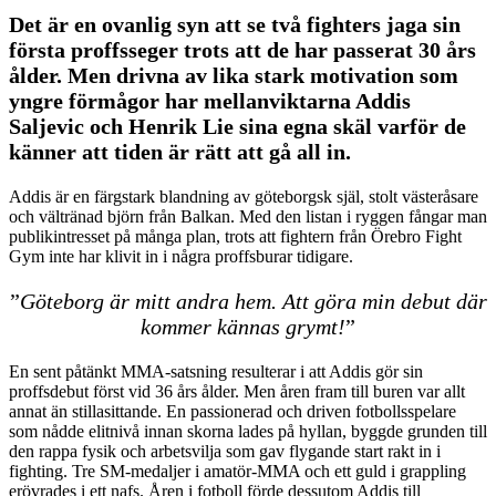
Det är en ovanlig syn att se två fighters jaga sin
första proffsseger trots att de har passerat 30 års
ålder. Men drivna av lika stark motivation som
yngre förmågor har mellanviktarna Addis
Saljevic och Henrik Lie sina egna skäl varför de
känner att tiden är rätt att gå all in.
Addis är en färgstark blandning av göteborgsk själ, stolt västeråsare
och vältränad björn från Balkan. Med den listan i ryggen fångar man
publikintresset på många plan, trots att fightern från Örebro Fight
Gym inte har klivit in i några proffsburar tidigare.
”
Göteborg är mitt andra hem. Att göra min debut där
kommer kännas grymt!
”
En sent påtänkt MMA-satsning resulterar i att Addis gör sin
proffsdebut först vid 36 års ålder. Men åren fram till buren var allt
annat än stillasittande. En passionerad och driven fotbollsspelare
som nådde elitnivå innan skorna lades på hyllan, byggde grunden till
den rappa fysik och arbetsvilja som gav flygande start rakt in i
fighting. Tre SM-medaljer i amatör-MMA och ett guld i grappling
erövrades i ett nafs. Åren i fotboll förde dessutom Addis till