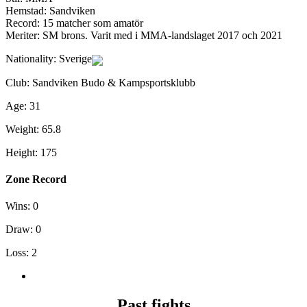
Hemstad: Sandviken
Record: 15 matcher som amatör
Meriter: SM brons. Varit med i MMA-landslaget 2017 och 2021
Nationality:
Sverige
Club:
Sandviken Budo & Kampsportsklubb
Age:
31
Weight:
65.8
Height:
175
Zone Record
Wins:
0
Draw:
0
Loss:
2
Past fights