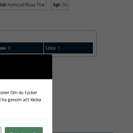
lub:
Karlstad Muay Thai
Age:
24
aw:
0
Loss:
1
tioner Om du tycker
ll ha genom att klicka