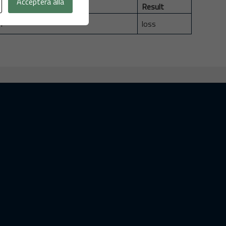
Acceptera alla
Result
h
loss