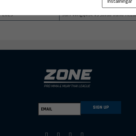
Inställningar
Fighters
r 2023
Sam Wingqvist vs Javad Vahid Reza
SIGN UP