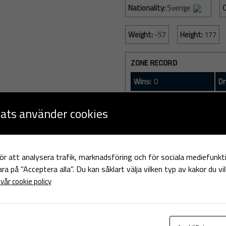
Nationality:
Sverige
C
Weight:
-57
Height:
177
ZONE RECORD
Wins:
0
Dr
ats använder cookies
ör att analysera trafik, marknadsföring och för sociala mediefunk
bara på "Acceptera alla". Du kan såklart välja vilken typ av kakor du vi
vår cookie policy
PAST FIGHTS