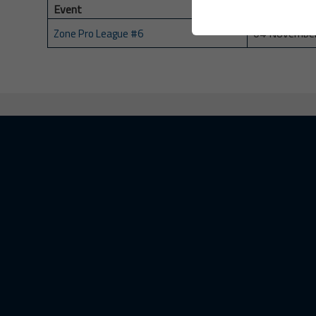
Event
Date
04 Novembe
Zone Pro League #6