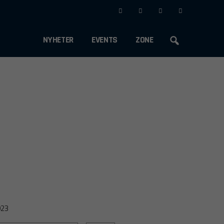
Gå
NYHETER
EVENTS
ZONE
vidare
till
innehåll
023