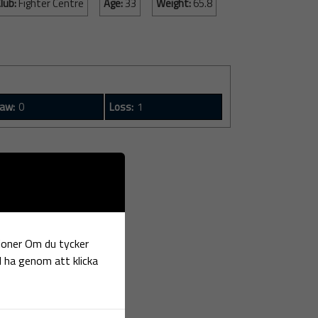
lub:
Fighter Centre
Age:
33
Weight:
65.8
aw:
0
Loss:
1
tioner Om du tycker
ll ha genom att klicka