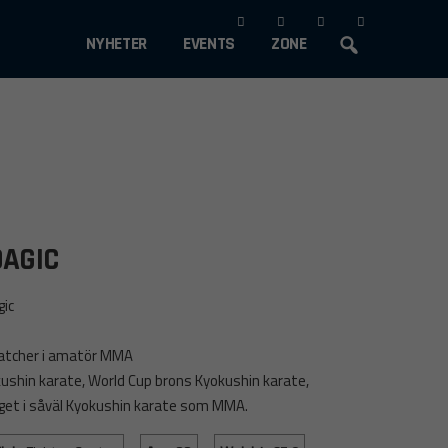
Gå
NYHETER
EVENTS
ZONE
vidare
till
innehåll
AGIC
ic
 matcher i amatör MMA
ushin karate, World Cup brons Kyokushin karate,
aget i såväl Kyokushin karate som MMA.