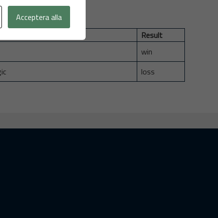
Acceptera alla
Result
win
ic
loss