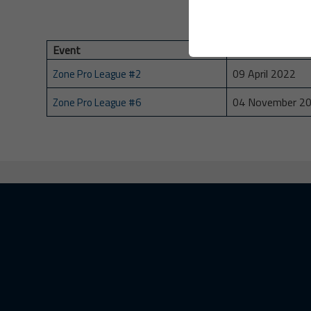
Event
Date
09 April 2022
Zone Pro League #2
04 November 2
Zone Pro League #6