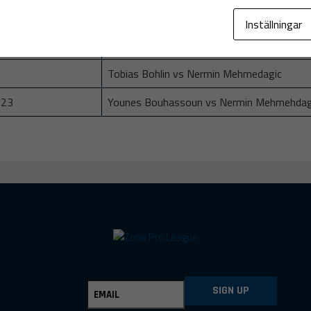
Inställningar
Fighters
Tobias Bohlin vs Nermin Mehmedagic
023
Younes Bouhassoun vs Nermin Mehmehdag
SIGN UP