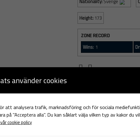
Nationality:
Sverige
C
Height:
173
ZONE RECORD
Wins:
1
Dr
ats använder cookies
ör att analysera trafik, marknadsföring och för sociala mediefunk
PAST FIGHTS
bara på "Acceptera alla". Du kan såklart välja vilken typ av kakor du vi
vår cookie policy
PAST FIGHTS