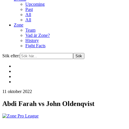
Upcoming
Past
All
All
Zone
Team
Vad är Zone?
History
Fight Facts
Sök efter:
Gå
11 oktober 2022
vidare
till
Abdi Farah vs John Oldenqvist
innehåll