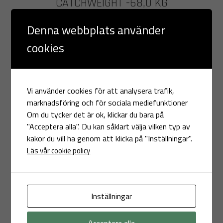
CATCHWEIGHT -68,0 KG
3 Rounds
Denna webbplats använder
5 Min
cookies
BLUE
WASIU ADESINA
Vi använder cookies för att analysera trafik,
- SVERIGE
marknadsföring och för sociala mediefunktioner
Om du tycker det är ok, klickar du bara på
MACC
"Acceptera alla". Du kan såklart välja vilken typ av
kakor du vill ha genom att klicka på "Inställningar".
VS
Läs vår cookie policy
RED
Inställningar
MARIO MARKUS
Acceptera alla