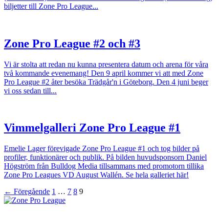
biljetter till Zone Pro League...
Zone Pro League #2 och #3
Vi är stolta att redan nu kunna presentera datum och arena för våra
två kommande evenemang! Den 9 april kommer vi att med Zone
Pro League #2 åter besöka Trädgår'n i Göteborg. Den 4 juni beger
vi oss sedan till...
Vimmelgalleri Zone Pro League #1
Emelie Lager förevigade Zone Pro League #1 och tog bilder på
profiler, funktionärer och publik. På bilden huvudsponsorn Daniel
Högström från Bulldog Media tillsammans med promotorn tillika
Zone Pro Leagues VD August Wallén. Se hela galleriet här!
← Föregående
1
…
7
8
9