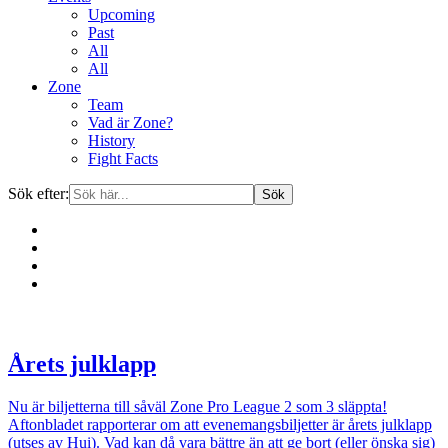
Upcoming
Past
All
All
Zone
Team
Vad är Zone?
History
Fight Facts
Sök efter:
Gå
vidare
till
Årets julklapp
innehåll
Nu är biljetterna till såväl Zone Pro League 2 som 3 släppta!
Aftonbladet rapporterar om att evenemangsbiljetter är årets julklapp
(utses av Hui). Vad kan då vara bättre än att ge bort (eller önska sig)